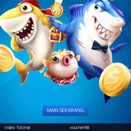
MAIN SEKARANG
Video Tutorial
voucher88