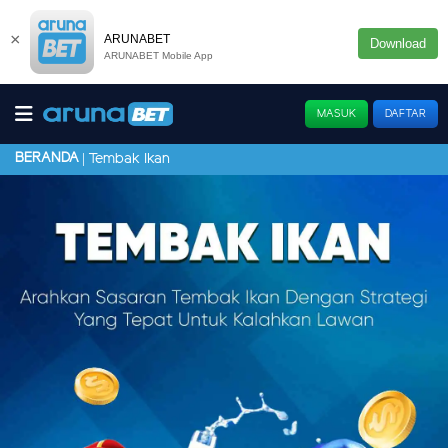
×
ARUNABET
Download
ARUNABET Mobile App
MASUK
DAFTAR
BERANDA
Tembak Ikan