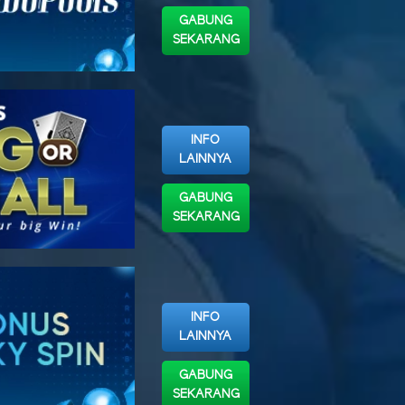
GABUNG
SEKARANG
INFO
LAINNYA
GABUNG
SEKARANG
INFO
LAINNYA
GABUNG
SEKARANG