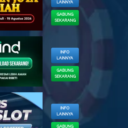
LAINNYA
GABUNG
SEKARANG
INFO
LAINNYA
GABUNG
SEKARANG
INFO
LAINNYA
GABUNG