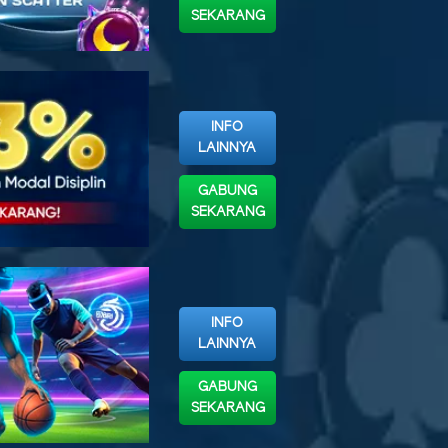
SEKARANG
INFO
LAINNYA
GABUNG
SEKARANG
INFO
LAINNYA
GABUNG
SEKARANG