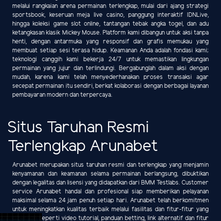
melalui rangkaian arena permainan terlengkap, mulai dari ajang strategi
sportsbook, keseruan meja live casino, panggung interaktif IDNLive,
hingga koleksi game slot online, tantangan tebak angka togel, dan adu
ketangkasan klasik Mickey Mouse. Platform kami dibangun untuk aksi tanpa
henti, dengan antarmuka yang responsif dan grafis memukau yang
membuat setiap sesi terasa hidup. Keamanan Anda adalah fondasi kami;
teknologi canggih kami bekerja 24/7 untuk memastikan lingkungan
permainan yang jujur dan terlindungi. Bergabunglah dalam aksi dengan
mudah, karena kami telah menyederhanakan proses transaksi agar
secepat permainan itu sendiri, berkat kolaborasi dengan berbagai layanan
pembayaran modern dan terpercaya.
Situs Taruhan Resmi
Terlengkap Arunabet
Arunabet merupakan situs taruhan resmi dan terlengkap yang menjamin
kenyamanan dan keamanan selama permainan berlangsung, dibuktikan
dengan legalitas dan lisensi yang didapatkan dari BMM Testlabs. Customer
service Arunabet handal dan profesional siap memberikan pelayanan
maksimal selama 24 jam penuh setiap hari. Arunabet telah berkomitmen
untuk meningkatkan kualitas terbaik melalui fasilitas dan fitur-fitur yang
diberikan seperti video tutorial, panduan betting, link alternatif dan fitur