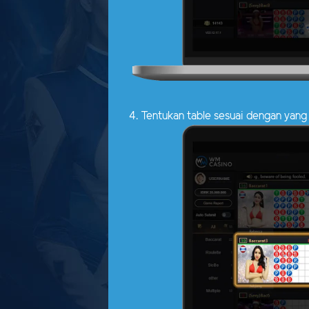
4. Tentukan table sesuai dengan yang 