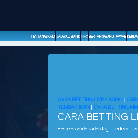
TENTANG KAMI
JADWAL BANK
INFO
BERTANGGUNG JAWAB
KEBIJ
CARA BETTING LIVE CASINO
|
CARA
TEMBAK IKAN
|
CARA BETTING MM
CARA BETTING L
Pastikan anda sudah login terlebih d