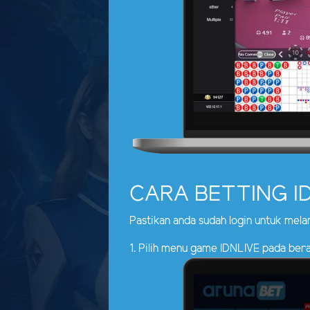
CARA BETTING I
Pastikan anda sudah login untuk mela
1. Pilih menu game IDNLIVE pada ber