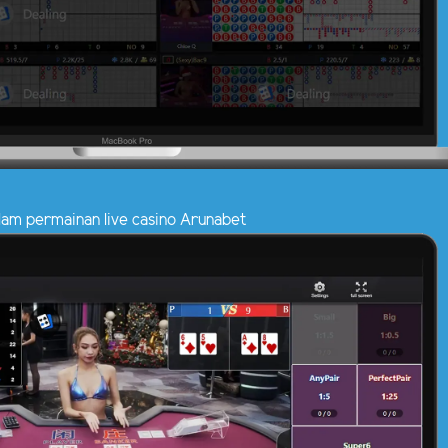
lam permainan live casino Arunabet