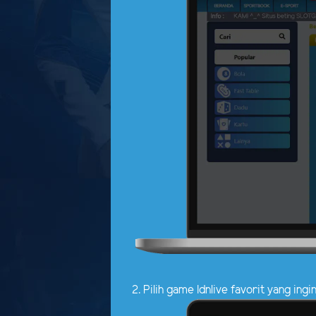
2. Pilih game Idnlive favorit yang ingi